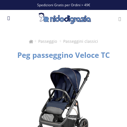
Spedizioni Gratis per Ordini > 49€
Passeggio
Passeggini classici
Peg passeggino Veloce TC