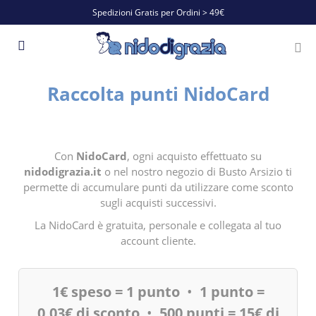
Spedizioni Gratis per Ordini > 49€
Raccolta punti NidoCard
Con
NidoCard
, ogni acquisto effettuato su
nidodigrazia.it
o nel nostro negozio di Busto Arsizio ti
permette di accumulare punti da utilizzare come sconto
sugli acquisti successivi.
La NidoCard è gratuita, personale e collegata al tuo
account cliente.
1€ speso = 1 punto
•
1 punto =
0,03€ di sconto
•
500 punti = 15€ di