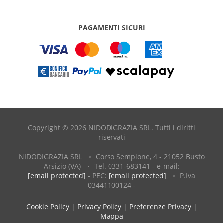
PAGAMENTI SICURI
Copyright © 2026 NIDODIGRAZIA SRL. Tutti i diritti
riservati
NIDODIGRAZIA SRL
Corso Sempione, 4 - 21052 Busto
Arsizio (VA)
Tel. 0331-683141 - e-mail:
[email protected]
- PEC:
[email protected]
P.Iva
03441100124 -
Cookie Policy
|
Privacy Policy
|
Preferenze Privacy
|
Mappa