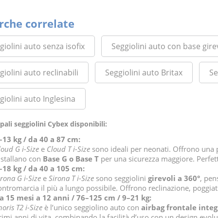
rche correlate
giolini auto senza isofix
Seggiolini auto con base gire
giolini auto reclinabili
Seggiolini auto Britax
Se
giolini auto Inglesina
ipali seggiolini Cybex disponibili:
–13 kg / da 40 a 87 cm:
loud G i-Size
e
Cloud T i-Size
sono ideali per neonati. Offrono una
nstallano con
Base G o Base T
per una sicurezza maggiore. Perfet
–18 kg / da 40 a 105 cm:
irona G i-Size
e
Sirona T i-Size
sono seggiolini
girevoli a 360°
, pen
ontromarcia il più a lungo possibile. Offrono reclinazione, poggiat
a 15 mesi a 12 anni / 76–125 cm / 9–21 kg:
noris T2 i-Size
è l’unico seggiolino auto con
airbag frontale inte
rimi anni di vita, combinando la facilità d’uso con un design evolu