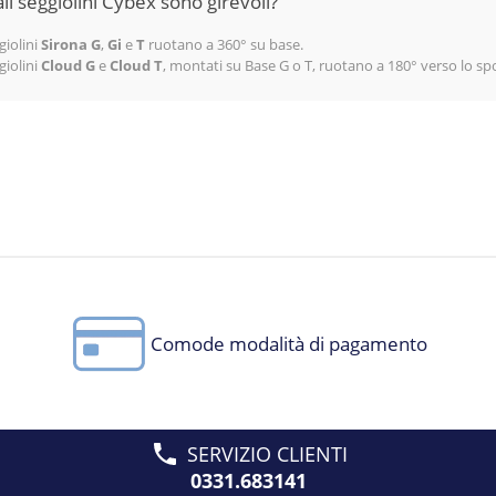
li seggiolini Cybex sono girevoli?
giolini
Sirona G
,
Gi
e
T
ruotano a 360° su base.
giolini
Cloud G
e
Cloud T
, montati su Base G o T, ruotano a 180° verso lo sport
Comode modalità di pagamento
SERVIZIO CLIENTI
0331.683141