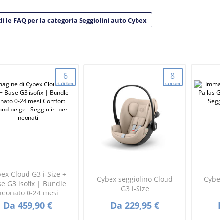
di le FAQ per la categoria Seggiolini auto Cybex
6
8
COLORI
COLORI
ex Cloud G3 i-Size +
Cybex seggiolino Cloud
Cybe
e G3 isofix | Bundle
G3 i-Size
neonato 0-24 mesi
Da 459,90 €
Da 229,95 €