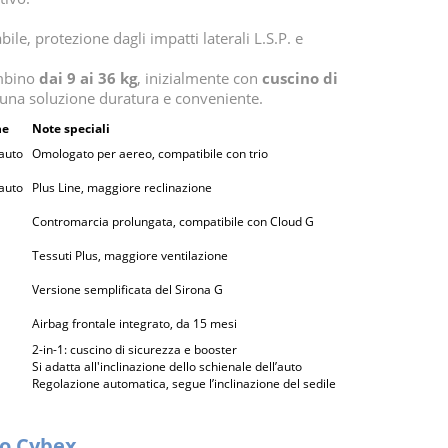
le, protezione dagli impatti laterali L.S.P. e
ambino
dai 9 ai 36 kg
, inizialmente con
cuscino di
 una soluzione duratura e conveniente.
ne
Note speciali
'auto
Omologato per aereo, compatibile con trio
'auto
Plus Line, maggiore reclinazione
Contromarcia prolungata, compatibile con Cloud G
Tessuti Plus, maggiore ventilazione
Versione semplificata del Sirona G
Airbag frontale integrato, da 15 mesi
2-in-1: cuscino di sicurezza e booster
Si adatta all'inclinazione dello schienale dell’auto
Regolazione automatica, segue l’inclinazione del sedile
to Cybex