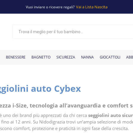
Vai a Lista Nascita
Vuoi inviare o ricevere regali?
BENESSERE
BAGNETTO
SICUREZZA
NANNA
GIOCATTOLI
ABB
giolini auto Cybex
 bambini
ccessori per il
Tettarelle e
Giochi per
Basi per seggiolino
Sterilizzatori
Giochi per il
Cassettiere
Giochi
Copri seggiolino
Giocattoli in
Corredino
Adattatori per seg
Tavoli da gioco pe
Materassini
Materassi e
Scarpine
Passeggini classici
Aspiratori nasali
Armadi
Maglie
Baby monitor
Piatti e posate
Pantaloni
Eco detergenti
Passeggini gemellari
Tazze e bicchieri
Box e girelli
Scaldabiberon
Accappatoi
Vestiti
Seggiolini per bici
Elettrodomestici
Aerosol
Marsupi e fasce
Tiralatte
Antizanzare
Bavaglini N
Zaini po
di
passeggino
bagnetto
beccucci
auto
fasciatoio
bagnetto
educativi
biberon
nanna
legno
auto
fasciatoio
neonato
cuscini
bambini
auto
ezza i-Size, tecnologia all’avanguardia e comfor
è uno dei brand più apprezzati da chi cerca
seggiolini auto sicur
 fino ai 12 anni. Su Nidodigrazia trovi un’ampia selezione di mode
scono comfort, protezione e praticità in ogni fase della crescita.