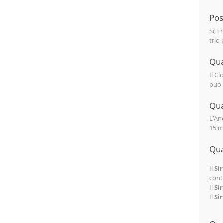
Pos
Sì, 
trio
Qua
Il C
può e
Qua
L’An
15 me
Qua
Il
Si
cont
Il
Si
Il
Si