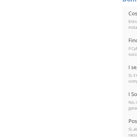
Cos
Entr
inst
Fino
Il Cy
succ
I s
Sì, 
comp
I S
No, 
gara
Pos
Sì, 
racc