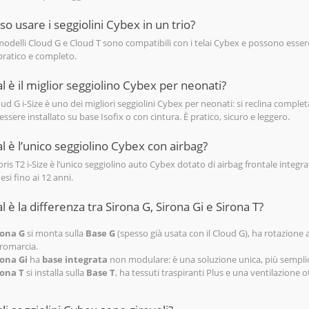
so usare i seggiolini Cybex in un trio?
i modelli Cloud G e Cloud T sono compatibili con i telai Cybex e possono ess
 pratico e completo.
l è il miglior seggiolino Cybex per neonati?
loud G i-Size è uno dei migliori seggiolini Cybex per neonati: si reclina comple
ssere installato su base Isofix o con cintura. È pratico, sicuro e leggero.
l è l’unico seggiolino Cybex con airbag?
oris T2 i-Size è l’unico seggiolino auto Cybex dotato di airbag frontale integr
si fino ai 12 anni.
l è la differenza tra Sirona G, Sirona Gi e Sirona T?
rona G
si monta sulla
Base G
(spesso già usata con il Cloud G), ha rotazione 
romarcia.
rona Gi
ha
base integrata
non modulare: è una soluzione unica, più semplice
rona T
si installa sulla
Base T
, ha tessuti traspiranti Plus e una ventilazione o