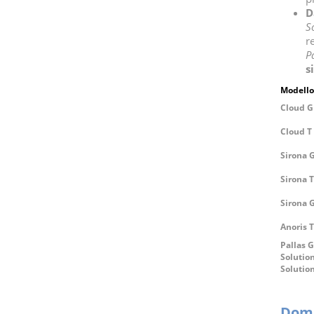
D
S
r
P
s
Modello
Cloud G 
Cloud T 
Sirona G
Sirona T
Sirona G
Anoris T
Pallas G
Solution
Solution
Doma