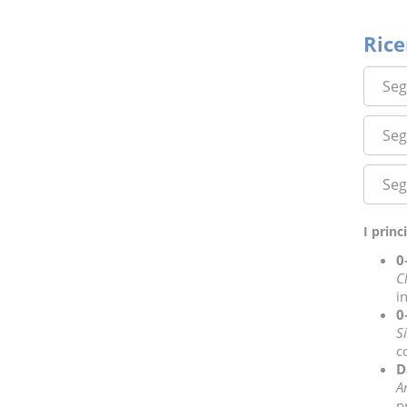
Rice
Seg
Seg
Seg
I princ
0
C
i
0
S
c
D
A
p