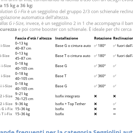
a 15 kg a 36 kg:
olution G i-Fix
è un seggiolino del gruppo 2/3 con schienale reclinabi
egolazione automatica dell’altezza.
allas G i-Size
, invece, è un seggiolino 2 in 1 che accompagna il b
icurezza
e poi come booster con schienale. È ideale per chi cerca
Fascia d’età / altezza
Installazione
Rotazione
Reclinazio
0–13 kg
i-Size
Base G o cintura auto
✅ 180°
✅ fuori dall
40–87 cm
0–13 kg
i-Size
Base T o cintura auto
✅ 180°
✅ fuori dall
45–87 cm
0–18 kg
 i-Size
Base G
✅ 360°
✅
40–105 cm
0–18 kg
 i-Size
Base T
✅ 360°
✅
40–105 cm
0–18 kg
i i-Size
Base G
✅ 360°
✅
40–105 cm
9–21 kg
2 i-Size
Isofix integrato
❌
❌
76–125 cm
2 i-Size
9–36 kg
Isofix + Top Tether
❌
✅
 G i-Fix
15–36 kg
Isofix
❌
➖
 T i-Fix
15–36 kg
Isofix
❌
➖
nde frequenti per la categoria Seggiolini au