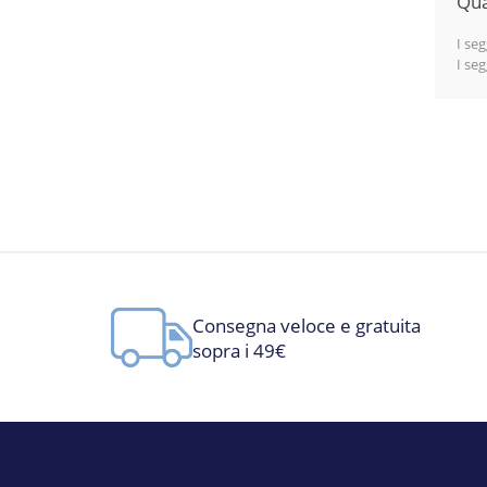
Qua
I seg
I seg
Consegna veloce e gratuita
sopra i 49€