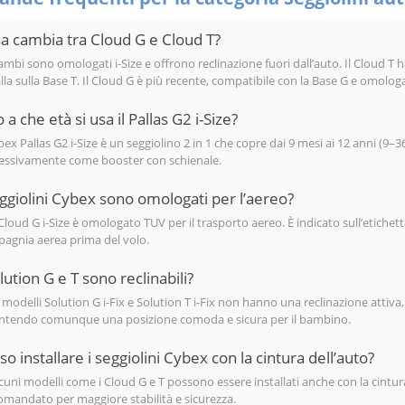
a cambia tra Cloud G e Cloud T?
ambi sono omologati i-Size e offrono reclinazione fuori dall’auto. Il Cloud T 
alla sulla Base T. Il Cloud G è più recente, compatibile con la Base G e omologa
 a che età si usa il Pallas G2 i-Size?
bex Pallas G2 i-Size è un seggiolino 2 in 1 che copre dai 9 mesi ai 12 anni (9–3
essivamente come booster con schienale.
eggiolini Cybex sono omologati per l’aereo?
il Cloud G i-Size è omologato TUV per il trasporto aereo. È indicato sull’etich
agnia aerea prima del volo.
olution G e T sono reclinabili?
i modelli Solution G i-Fix e Solution T i-Fix non hanno una reclinazione attiva,
ntendo comunque una posizione comoda e sicura per il bambino.
so installare i seggiolini Cybex con la cintura dell’auto?
alcuni modelli come i Cloud G e T possono essere installati anche con la cintur
omandato per maggiore stabilità e sicurezza.