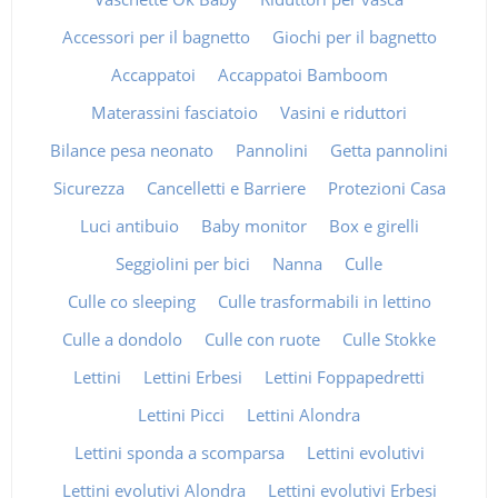
Accessori per il bagnetto
Giochi per il bagnetto
Accappatoi
Accappatoi Bamboom
Materassini fasciatoio
Vasini e riduttori
Bilance pesa neonato
Pannolini
Getta pannolini
Sicurezza
Cancelletti e Barriere
Protezioni Casa
Luci antibuio
Baby monitor
Box e girelli
Seggiolini per bici
Nanna
Culle
Culle co sleeping
Culle trasformabili in lettino
Culle a dondolo
Culle con ruote
Culle Stokke
Lettini
Lettini Erbesi
Lettini Foppapedretti
Lettini Picci
Lettini Alondra
Lettini sponda a scomparsa
Lettini evolutivi
Lettini evolutivi Alondra
Lettini evolutivi Erbesi