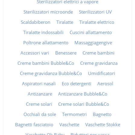
Sterilizzatori elettrici a vapore
Sterilizzatori microonde
Sterilizzatori UV
Scaldabiberon
Tiralatte
Tiralatte elettrico
Tiralatte indossabili
Cuscini allattamento
Poltrone allattamento
Massaggiagengive
Accessori vari
Benessere
Creme bambini
Creme bambini Bubble&Co
Creme gravidanza
Creme gravidanza Bubble&Co
Umidificatori
Aspiratori nasali
Eco detergenti
Aerosol
Antizanzare
Antizanzare Bubble&Co
Creme solari
Creme solari Bubble&Co
Occhiali da sole
Termometri
Bagnetto
Bagnetti fasciatoio
Vaschette
Vaschette Stokke
Vaschette Ok Baby
Riduttori per vasca