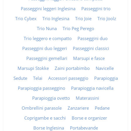
Passeggini leggeri Inglesina
Passeggini trio
Trio Cybex
Trio Inglesina
Trio Joie
Trio Joolz
Trio Nuna
Trio Peg Perego
Trio leggero e compatto
Passeggini duo
Passeggini duo leggeri
Passeggini classici
Passeggini gemellari
Marsupi e fasce
Marsupi Stokke
Zaini portabimbo
Navicelle
Sedute
Telai
Accessori passeggio
Parapioggia
Parapioggia passeggino
Parapioggia navicella
Parapioggia ovetto
Materassini
Ombrellini parasole
Zanzariere
Pedane
Coprigambe e sacchi
Borse e organizer
Borse Inglesina
Portabevande