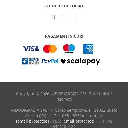
SEGUICI SUI SOCIAL
PAGAMENTI SICURI
Copyright © 2026 NIDODIGRAZIA SRL. Tutti i diritti
riservati
NIDODIGRAZIA SRL
Corso Sempione, 4 - 21052 Busto
Arsizio (VA)
Tel. 0331-683141 - e-mail:
[email protected]
- PEC:
[email protected]
P.Iva
03441100124 -