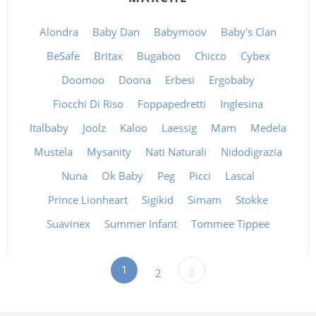
Alondra
Baby Dan
Babymoov
Baby's Clan
BeSafe
Britax
Bugaboo
Chicco
Cybex
Doomoo
Doona
Erbesi
Ergobaby
Fiocchi Di Riso
Foppapedretti
Inglesina
Italbaby
Joolz
Kaloo
Laessig
Mam
Medela
Mustela
Mysanity
Nati Naturali
Nidodigrazia
Nuna
Ok Baby
Peg
Picci
Lascal
Prince Lionheart
Sigikid
Simam
Stokke
Suavinex
Summer Infant
Tommee Tippee
1
2