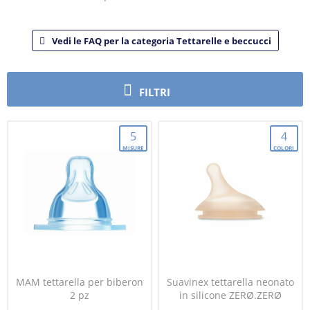
Vedi le FAQ per la categoria Tettarelle e beccucci
FILTRI
5
4
MISURE
COLORI
MAM tettarella per biberon
Suavinex tettarella neonato
2 pz
in silicone ZERØ.ZERØ