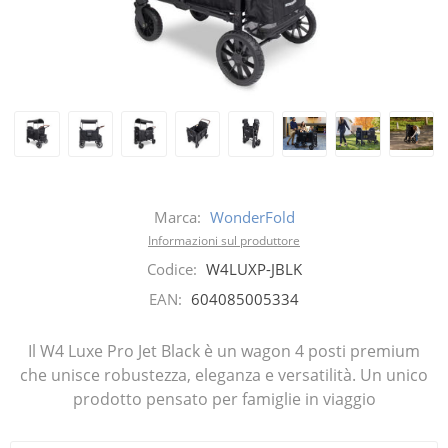
Marca:
WonderFold
Informazioni sul produttore
Codice:
W4LUXP-JBLK
EAN:
604085005334
Il W4 Luxe Pro Jet Black è un wagon 4 posti premium
che unisce robustezza, eleganza e versatilità. Un unico
prodotto pensato per famiglie in viaggio