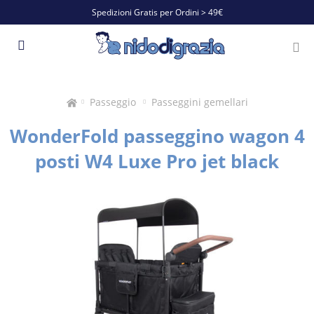
Spedizioni Gratis per Ordini > 49€
Passeggio
Passeggini gemellari
WonderFold passeggino wagon 4
posti W4 Luxe Pro jet black