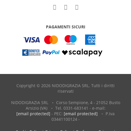
PAGAMENTI SICURI
Copyright © 2026 NIDODIGRAZIA SRL. Tutti i diritti
riservati
NIDODIGRAZIA SRL
Corso Sempione, 4 - 21052 Busto
Arsizio (VA)
Tel. 0331-683141 - e-mail:
[email protected]
- PEC:
[email protected]
P.Iva
03441100124 -