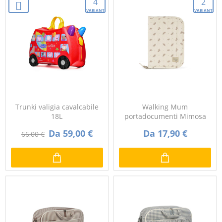
4
2
VARIANTI
VARIANTI
Trunki valigia cavalcabile
Walking Mum
18L
portadocumenti Mimosa
Da 59,00 €
Da 17,90 €
66,00 €