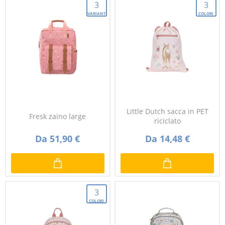
3
3
VARIANTI
COLORI
Little Dutch sacca in PET
Fresk zaino large
riciclato
Da 51,90 €
Da 14,48 €
3
COLORI