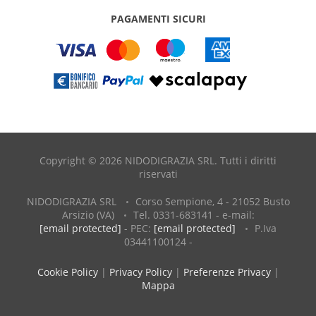
PAGAMENTI SICURI
Copyright © 2026 NIDODIGRAZIA SRL. Tutti i diritti
riservati
NIDODIGRAZIA SRL
Corso Sempione, 4 - 21052 Busto
Arsizio (VA)
Tel. 0331-683141 - e-mail:
[email protected]
- PEC:
[email protected]
P.Iva
03441100124 -
Cookie Policy
|
Privacy Policy
|
Preferenze Privacy
|
Mappa