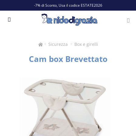
-7% di Sconto, Usa il codice ESTATE2026
Sicurezza
Box e girelli
Cam box Brevettato